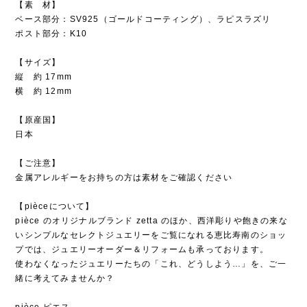
【素 材】
ベース部分：SV925（ゴールドコーティング）、ラピスラズリ
ポスト部分：K10
【サイズ】
縦 約 17mm
横 約 12mm
【原産国】
日本
【ご注意】
金属アレルギーをお持ちの方は素材をご確認ください
【pièceについて】
pièce のオリジナルブランド zetta のほか、西洋彫りや飽きの来な
いシンプルなセレクトジュエリーをご覧になれる恵比寿南のショッ
プでは、ジュエリーオーダー＆リフォームも承っております。
使わなくなったジュエリーたちの「これ、どうしよう…」を、ご一
緒に考えてみませんか？
pièce ピエス