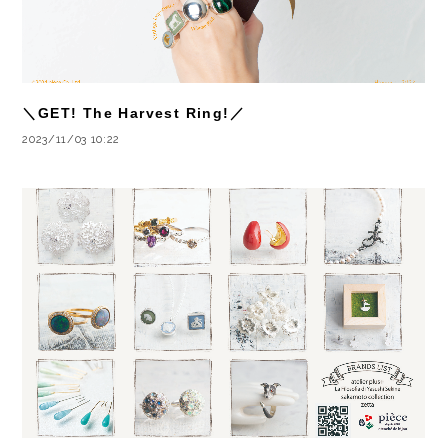
＼GET! The Harvest Ring!／
2023/11/03 10:22