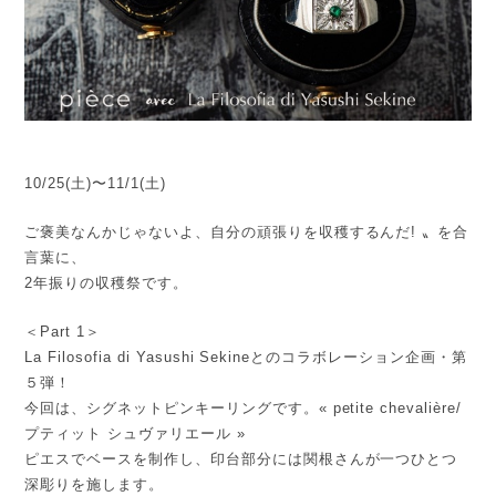
10/25(土)〜11/1(土)
ご褒美なんかじゃないよ、自分の頑張りを収穫するんだ! 〟を合
言葉に、
2年振りの収穫祭です。
＜Part 1＞
La Filosofia di Yasushi Sekineとのコラボレーション企画・第
５弾！
今回は、シグネットピンキーリングです。« petite chevalière/
プティット シュヴァリエール »
ピエスでベースを制作し、印台部分には関根さんが一つひとつ
深彫りを施します。