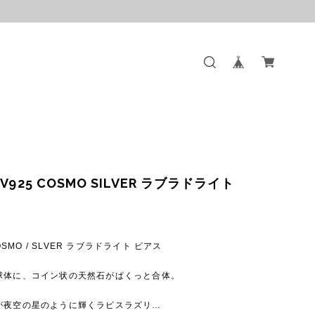
V925 COSMO SILVER ラブラドライト
0
COSMO / SLVER ラブラドライト ピアス
球体に、コイン状の天然石がぱくっと合体。
が夜空の星のように輝くラピスラズリ…