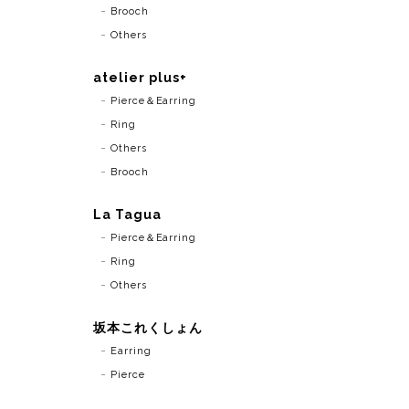
Brooch
Others
atelier plus+
Pierce＆Earring
Ring
Others
Brooch
La Tagua
Pierce＆Earring
Ring
Others
坂本これくしょん
Earring
Pierce