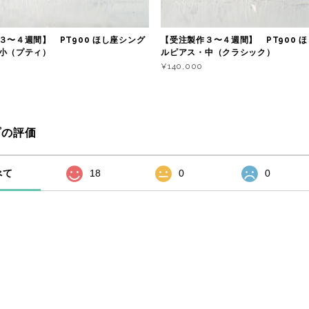
３〜４週間】 PT900 ほし座シング
【受注製作３〜４週間】 PT900 
小（プティ）
ルピアス・中（クラシック）
¥140,000
プの評価
べて
18
0
0