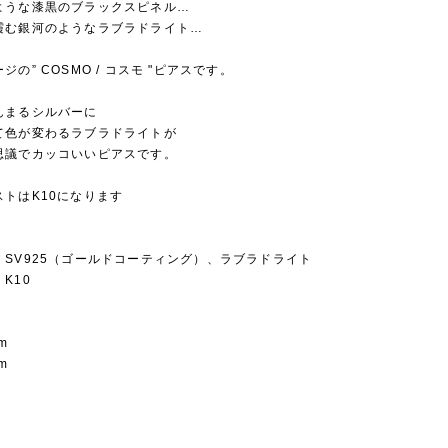
ような漆黒のブラックスピネル…
霞む銀河のようなラブラドライト…
ジの” COSMO / コスモ "ピアスです。
んまるシルバーに
て色が変わるラブラドライトが
思議でカッコいいピアスです。
トはK10になります
：SV925（ゴールドコーティング）、ラブラドライト
K10
m
mm