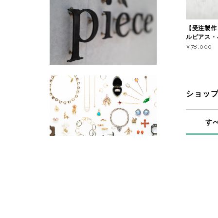
【受注製作
ルピアス・
¥78,000
ショッ
す