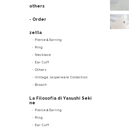
others
- Order
zetta
Pierce＆Earring
Ring
Necklace
Ear Cuff
Others
Vintage Jasperware Collection
Brooch
La Filosofia di Yasushi Seki
ne
Pierce＆Earring
Ring
Ear Cuff