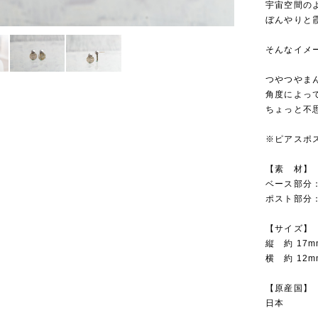
宇宙空間の
ぼんやりと
そんなイメー
つやつやま
角度によっ
ちょっと不
※ピアスポス
【素 材】
ベース部分
ポスト部分：
【サイズ】
縦 約 17m
横 約 12
【原産国】
日本