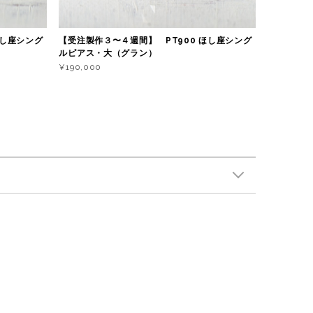
ほし座シング
【受注製作３〜４週間】 PT900 ほし座シング
ルピアス・大（グラン）
¥190,000