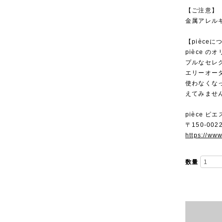
【ご注意】
金属アレル
【pièceに
pièce 
プルなセレ
エリーオー
使わなくな
えてみませ
pièce ピエ
〒150-00
https://ww
数量