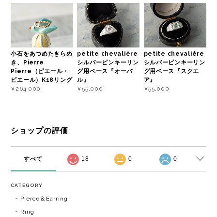
小石をあつめたきらめ
petite chevalière
petite chevalière
き、Pierre
シルバーピンキーリン
シルバーピンキーリン
Pierre（ピエール・
グ用ベース『オーバ
グ用ベース『スクエ
ピエール）K18リング
ル』
ア』
¥264,000
¥55,000
¥55,000
ショップの評価
すべて
18
0
0
CATEGORY
Pierce＆Earring
Ring