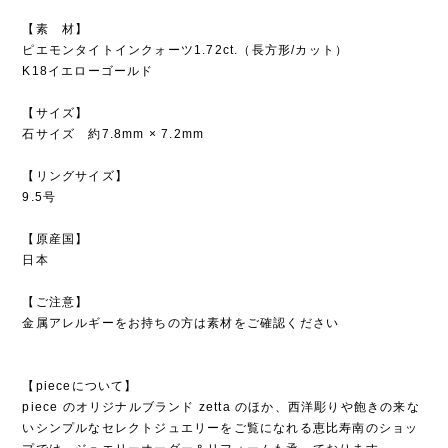
【素 材】
ピエモンタイトインクォーツ1.72ct.（長方形/カット）
K18イエローゴールド
【サイズ】
石サイズ 約7.8mm × 7.2mm
【リングサイズ】
9.5号
【原産国】
日本
【ご注意】
金属アレルギーをお持ちの方は素材をご確認ください
【pieceについて】
piece のオリジナルブランド zetta のほか、西洋彫りや飽きの来な
いシンプルなセレクトジュエリーをご覧になれる恵比寿南のショッ