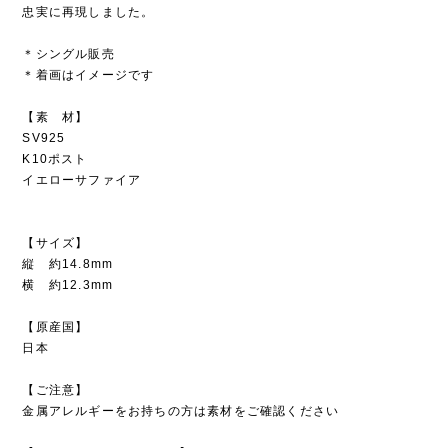
忠実に再現しました。
＊シングル販売
＊着画はイメージです
【素 材】
SV925
K10ポスト
イエローサファイア
【サイズ】
縦 約14.8mm
横 約12.3mm
【原産国】
日本
【ご注意】
金属アレルギーをお持ちの方は素材をご確認ください