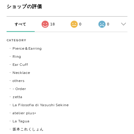
ショップの評価
すべて
18
0
0
CATEGORY
Pierce＆Earring
Ring
Ear Cuff
Necklace
others
- Order
zetta
La Filosofia di Yasushi Sekine
atelier plus+
La Tagua
坂本これくしょん