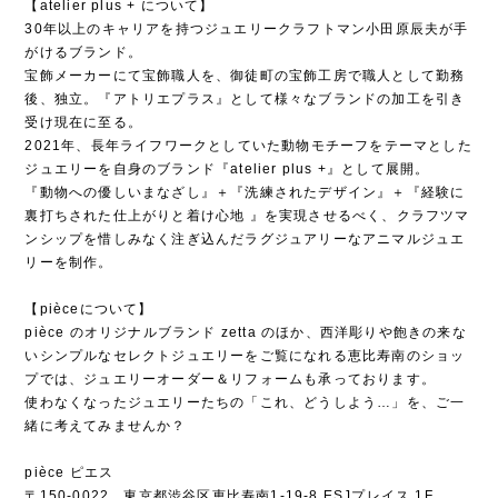
【atelier plus + について】
30年以上のキャリアを持つジュエリークラフトマン小田原辰夫が手
がけるブランド。
宝飾メーカーにて宝飾職人を、御徒町の宝飾工房で職人として勤務
後、独立。『アトリエプラス』として様々なブランドの加工を引き
受け現在に至る。
2021年、長年ライフワークとしていた動物モチーフをテーマとした
ジュエリーを自身のブランド『atelier plus +』として展開。
『動物への優しいまなざし』＋『洗練されたデザイン』＋『経験に
裏打ちされた仕上がりと着け心地 』を実現させるべく、クラフツマ
ンシップを惜しみなく注ぎ込んだラグジュアリーなアニマルジュエ
リーを制作。
【pièceについて】
pièce のオリジナルブランド zetta のほか、西洋彫りや飽きの来な
いシンプルなセレクトジュエリーをご覧になれる恵比寿南のショッ
プでは、ジュエリーオーダー＆リフォームも承っております。
使わなくなったジュエリーたちの「これ、どうしよう…」を、ご一
緒に考えてみませんか？
pièce ピエス
〒150-0022 東京都渋谷区恵比寿南1-19-8 ESJプレイス 1F