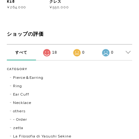
K18
クレス
¥264,000
¥550,000
ショップの評価
すべて
18
0
0
CATEGORY
Pierce＆Earring
Ring
Ear Cuff
Necklace
others
- Order
zetta
La Filosofia di Yasushi Sekine