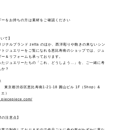
ギーをお持ちの方は素材をご確認ください
ついて】
のオリジナルブランド zetta のほか、西洋彫りや飽きの来ないシン
クトジュエリーをご覧になれる恵比寿南のショップでは、ジュ
ダー＆リフォームも承っております。
ったジュエリーたちの「これ、どうしよう…」を、ご一緒に考
んか？
ス
22 東京都渋谷区恵比寿南1-21-18 圓山ビル 1F（Shop）&
リエ）
w.piecepiece.com/
際の注意点】
作業で制作しておりますので作品ごとに色や形がわずかに異な