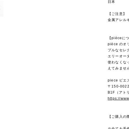
日本
【ご注意】
金属アレル
【pièceに
pièce 
プルなセレ
エリーオー
使わなくな
えてみませ
piece ピエ
〒150-00
B1F（アト
https://ww
【ご購入の
※全てを手