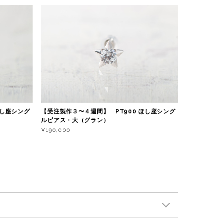
ほし座シング
【受注製作３〜４週間】 PT900 ほし座シング
ルピアス・大（グラン）
¥190,000