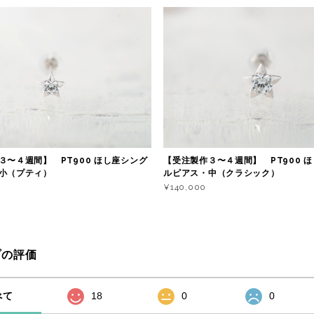
３〜４週間】 PT900 ほし座シング
【受注製作３〜４週間】 PT900 
小（プティ）
ルピアス・中（クラシック）
¥140,000
プの評価
べて
18
0
0