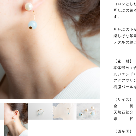
コロンとし
耳たぶの後
す。
耳たぶの下
楽しげな印
メタルの線
【素 材】
本体部分：合金
丸いエンド
アクアマリン 
樹脂パール
【サイズ】
全 長 約
天然石部分 
線 径 約
【原産国】