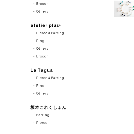
Brooch
Others
atelier plus+
Pierce＆Earring
Ring
Others
Brooch
La Tagua
Pierce＆Earring
Ring
Others
坂本これくしょん
Earring
Pierce