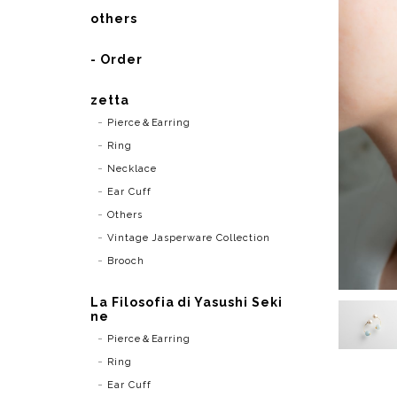
others
- Order
zetta
Pierce＆Earring
Ring
Necklace
Ear Cuff
Others
Vintage Jasperware Collection
Brooch
La Filosofia di Yasushi Seki
ne
Pierce＆Earring
Ring
Ear Cuff