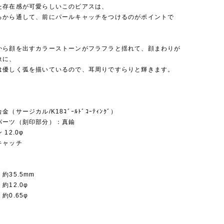
た存在感が可愛らしいこのピアスは、
ろから通して、前にパールキャッチをつけるのがポイントで
から顔を出すカラーストーンがフラフラと揺れて、顔まわりが
象に、
は優しく弧を描いているので、耳周りですらりと輝きます。
（サージカル/K18ｺﾞｰﾙﾄﾞｺｰﾃｨﾝｸﾞ）
パーツ（刻印部分）：真鍮
12.0φ
キャッチ
35.5mm
約12.0φ
0.65φ