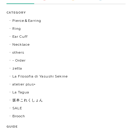
CATEGORY
Pierce＆Earring
Ring
Ear Cuff
Necklace
others
- Order
zetta
La Filosofia di Yasushi Sekine
atelier plus+
La Tagua
坂本これくしょん
SALE
Brooch
GUIDE