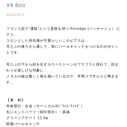
¥8,800
SOLD OUT
フランス語で”通路”という意味を持つ Passage (パッサージュ） ピ
アス。
コロンとした存在感が可愛らしいこのピアスは、
耳たぶの後ろから通して、前にパールキャッチをつけるのがポイン
トです。
耳たぶの下から顔を出すカラーストーンがフラフラと揺れて、顔ま
わりが楽しげな印象に、
メタルの線は優しく弧を描いているので、耳周りですらりと輝きま
す。
【素 材】
本体部分：合金（サージカル/ﾛｼﾞｳﾑｺｰﾃｨﾝｸﾞ）
丸いエンドパーツ（刻印部分）：真鍮
グリーンアゲート 12.0φ
樹脂パールキャッチ