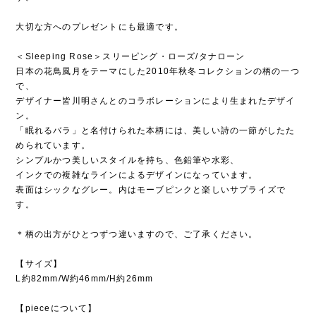
大切な方へのプレゼントにも最適です。
＜Sleeping Rose＞スリーピング・ローズ/タナローン
日本の花鳥風月をテーマにした2010年秋冬コレクションの柄の一つ
で、
デザイナー皆川明さんとのコラボレーションにより生まれたデザイ
ン。
「眠れるバラ」と名付けられた本柄には、美しい詩の一節がしたた
められています。
シンプルかつ美しいスタイルを持ち、色鉛筆や水彩、
インクでの複雑なラインによるデザインになっています。
表面はシックなグレー。内はモーブピンクと楽しいサプライズで
す。
＊柄の出方がひとつずつ違いますので、ご了承ください。
【サイズ】
L約82mm/W約46mm/H約26mm
【pieceについて】