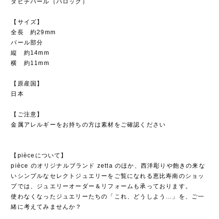
タヒチパール（バロック）
【サイズ】
全長 約29mm
パール部分
縦 約14mm
横 約11mm
【原産国】
日本
【ご注意】
金属アレルギーをお持ちの方は素材をご確認ください
【pièceについて】
pièce のオリジナルブランド zetta のほか、西洋彫りや飽きの来な
いシンプルなセレクトジュエリーをご覧になれる恵比寿南のショッ
プでは、ジュエリーオーダー＆リフォームも承っております。
使わなくなったジュエリーたちの「これ、どうしよう…」を、ご一
緒に考えてみませんか？