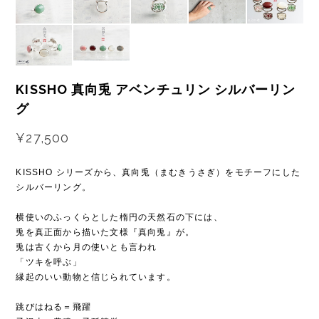
KISSHO 真向兎 アベンチュリン シルバーリン
グ
¥27,500
KISSHO シリーズから、真向兎（まむきうさぎ）をモチーフにした
シルバーリング。
横使いのふっくらとした楕円の天然石の下には、
兎を真正面から描いた文様『真向兎』が。
兎は古くから月の使いとも言われ
「ツキを呼ぶ」
縁起のいい動物と信じられています。
跳びはねる＝飛躍