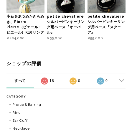
小石をあつめたきらめ
petite chevalière
petite chevalière
き、Pierre
シルバーピンキーリン
シルバーピンキーリン
Pierre（ピエール・
グ用ベース『オーバ
グ用ベース『スクエ
ピエール）K18リング
ル』
ア』
¥264,000
¥55,000
¥55,000
ショップの評価
すべて
18
0
0
CATEGORY
Pierce＆Earring
Ring
Ear Cuff
Necklace