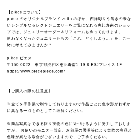
【pièceについて】
pièce のオリジナルブランド zetta のほか、西洋彫りや飽きの来な
いシンプルなセレクトジュエリーをご覧になれる恵比寿南のショッ
プでは、ジュエリーオーダー＆リフォームも承っております。
使わなくなったジュエリーたちの「これ、どうしよう…」を、ご一
緒に考えてみませんか？
pièce ピエス
〒150-0022 東京都渋谷区恵比寿南1-19-8 ESJプレイス 1F
https://www.piecepiece.com/
【ご購入の際の注意点】
※全てを手作業で制作しておりますので作品ごとに色や形がわずか
に異なる一点ものとしてご理解ください。
※商品写真はできる限り実物の色に近づけるように努力しておりま
すが、 お使いのモニター設定、お部屋の照明等により実際の商品と
色味が異なる場合がございますので、ご了承ください。