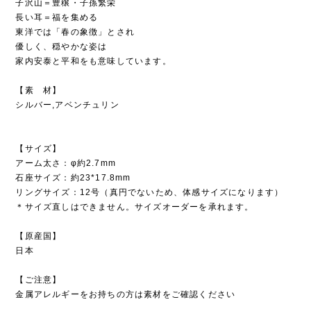
子沢山＝豊穣・子孫繁栄
長い耳＝福を集める
東洋では「春の象徴」とされ
優しく、穏やかな姿は
家内安泰と平和をも意味しています。
【素 材】
シルバー,アベンチュリン
【サイズ】
アーム太さ：φ約2.7mm
石座サイズ：約23*17.8mm
リングサイズ：12号（真円でないため、体感サイズになります）
＊サイズ直しはできません。サイズオーダーを承れます。
【原産国】
日本
【ご注意】
金属アレルギーをお持ちの方は素材をご確認ください