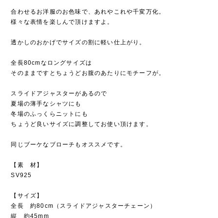
合わせるお洋服のお色味で、あれやこれや千変万化。
様々な表情を楽しんで頂けますよ。
透かしのおかげでサイズの割に軽い仕上がり。
全長80cmなロングサイズは
そのままですとちょうどお腹のあたりにモチーフが。
スライドアジャスターがあるので
夏場の薄手なシャツにも
冬場のふっくらニットにも
ちょうど良いサイズに調整してお使い頂けます。
同じブーケなブローチもオススメです。
【素 材】
SV925
【サイズ】
全長 約80cm（スライドアジャスターチェーン）
縦 約45mm