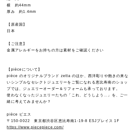
横 約44mm
厚み 約1.4mm
【原産国】
日本
【ご注意】
金属アレルギーをお持ちの方は素材をご確認ください
【pièceについて】
pièce のオリジナルブランド zetta のほか、西洋彫りや飽きの来な
いシンプルなセレクトジュエリーをご覧になれる恵比寿南のショッ
プでは、ジュエリーオーダー＆リフォームも承っております。
使わなくなったジュエリーたちの「これ、どうしよう…」を、ご一
緒に考えてみませんか？
pièce ピエス
〒150-0022 東京都渋谷区恵比寿南1-19-8 ESJプレイス 1F
https://www.piecepiece.com/