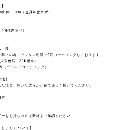
ズ】
m×横 約1.5cm（金具を含まず）
5g（個体差あり）
】
の木 漆
れ防止の為、ウレタン樹脂で2回コーティングしております。
4号色箔 22K相当）
25（ゴールドコーティング）
方法】
れた場合、乾いた柔らかい布で優しく拭いてください。
日本
ギーをお持ちの方は素材をご確認ください
くしょん について】