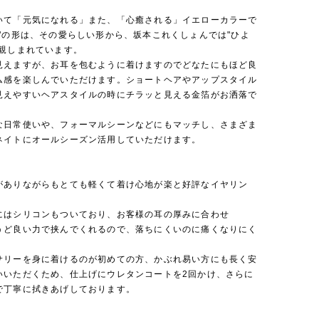
。
いて「元気になれる」また、「心癒される」イエローカラーで
勺"の形は、その愛らしい形から、坂本これくしょんでは"ひよ
で親しまれています。
見えますが、お耳を包むように着けますのでどなたにもほど良
ム感を楽しんでいただけます。ショートヘアやアップスタイル
見えやすいヘアスタイルの時にチラッと見える金箔がお洒落で
な日常使いや、フォーマルシーンなどにもマッチし、さまざま
ネイトにオールシーズン活用していただけます。
がありながらもとても軽くて着け心地が楽と好評なイヤリン
にはシリコンもついており、お客様の耳の厚みに合わせ
うど良い力で挟んでくれるので、落ちにくいのに痛くなりにく
サリーを身に着けるのが初めての方、かぶれ易い方にも長く安
いいただくため、仕上げにウレタンコートを2回かけ、さらに
で丁寧に拭きあげしております。