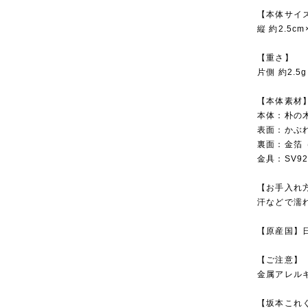
【本体サイ
縦 約2.5c
【重さ】
片側 約2.
【本体素材
本体：朴
表面：かぶ
裏面：金箔（
金具：SV9
【お手入れ
汗などで濡
【原産国】
【ご注意】
金属アレル
【坂本これ