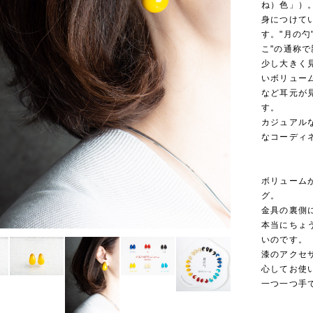
ね）色」）
身につけて
す。"月の
こ"の通称
少し大きく
いボリュー
など耳元が
す。
カジュアル
なコーディ
ボリューム
グ。
金具の裏側
本当にちょ
いのです。
漆のアクセ
心してお使
一つ一つ手