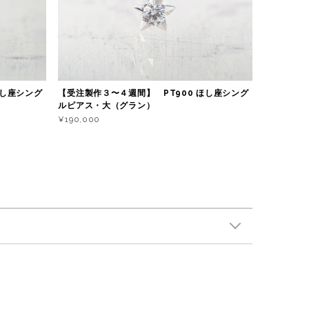
ほし座シング
【受注製作３〜４週間】 PT900 ほし座シング
ルピアス・大（グラン）
¥190,000