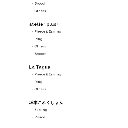
Brooch
Others
atelier plus+
Pierce＆Earring
Ring
Others
Brooch
La Tagua
Pierce＆Earring
Ring
Others
坂本これくしょん
Earring
Pierce