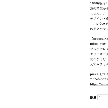
1900(明
漆の精製か
しょん」。
デザイン・
り、piè
のアクセサ
【pièceに
pièce 
プルなセレ
エリーオー
使わなくな
えてみませ
pièce ピエ
〒150-00
https://ww
数量