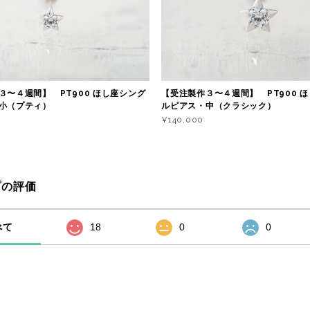
３〜４週間】 PT900 ほし座シング
【受注製作３〜４週間】 PT900 
小（プティ）
ルピアス・中（クラシック）
¥140,000
プの評価
べて
18
0
0