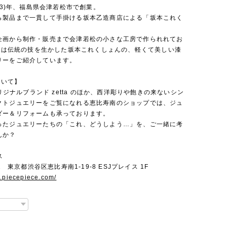
治33)年、福島県会津若松市で創業。
ら製品まで一貫して手掛ける坂本乙造商店による「坂本これく
企画から制作・販売まで会津若松の小さな工房で作られれてお
ceでは伝統の技を生かした坂本これくしょんの、軽くて美しい漆
リーをご紹介しています。
ついて】
のオリジナルブランド zetta のほか、西洋彫りや飽きの来ないシン
クトジュエリーをご覧になれる恵比寿南のショップでは、ジュ
ダー＆リフォームも承っております。
ったジュエリーたちの「これ、どうしよう…」を、ご一緒に考
んか？
ス
22 東京都渋谷区恵比寿南1-19-8 ESJプレイス 1F
w.piecepiece.com/