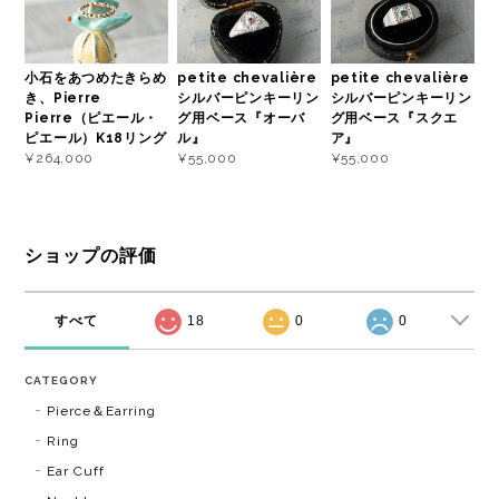
小石をあつめたきらめ
petite chevalière
petite chevalière
き、Pierre
シルバーピンキーリン
シルバーピンキーリン
Pierre（ピエール・
グ用ベース『オーバ
グ用ベース『スクエ
ピエール）K18リング
ル』
ア』
¥264,000
¥55,000
¥55,000
ショップの評価
すべて
18
0
0
CATEGORY
Pierce＆Earring
Ring
Ear Cuff