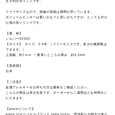
文字列がポイントです。
フリーサイズなので、指輪の底面は隙間が空いています。
ボリュームピンキーは重いかな？と思いがちですが、とっても付け
心地の良いリングです。
【素 材】
シルバーSV925
【サイズ】 サイズ 3-4号 （フリーサイズです。多少の微調整は
できます。）
上面幅 約7ｍｍ 一番厚いところの厚み 約4.2mm
【原産国】
日本
【ご注意】
金属アレルギーをお持ちの方は素材をご確認ください。
こちらの商品は受注生産です。オーダーから二週間ほどお時間をい
ただきます。
【pieceについて】
piece のオリジナルブランド zetta のほか、西洋彫りや飽きの来な