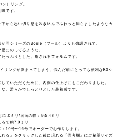
（バロン）リング。
意味です。
を下から思い切り息を吹き込んでふわっと膨らましたようなカ
が同シリーズのBoule（ブール）よりも強調されて、
が指にのってるような。
てたっぷりとした、癒されるフォルムです。
タイリングが決まってしまう、悩んだ朝にとっても便利なB3シ
ズしていただくために、内側の仕上げにもこだわりました。
うな、滑らかでしっとりとした装着感です。
21.0ミリ/底面の幅：約5.4ミリ
ろで約7.0ミリ
ズ：10号〜16号でオーダーでお作りします。
入れる』をクリックした後に現れる『備考欄』にご希望サイズ