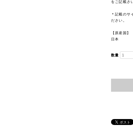
をご記載さ
＊記載のサ
ださい。
【原産国】
日本
数量