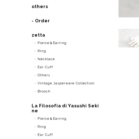
others
- Order
zetta
Pierce＆Earring
Ring
Necklace
Ear Cuff
Others
Vintage Jasperware Collection
Brooch
La Filosofia di Yasushi Seki
ne
Pierce＆Earring
Ring
Ear Cuff