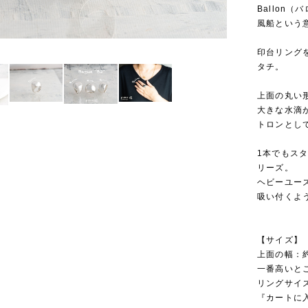
Ballon
風船という
印台リング
タチ。
上面の丸い形
大きな水滴
トロンとし
1本でもス
リーズ。
ヘビーユー
吸い付くよ
【サイズ】
上面の幅：約
一番高いとこ
リングサイ
『カートに