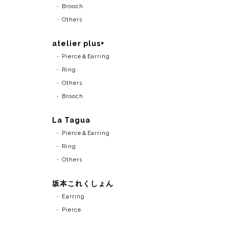
Brooch
Others
atelier plus+
Pierce＆Earring
Ring
Others
Brooch
La Tagua
Pierce＆Earring
Ring
Others
坂本これくしょん
Earring
Pierce