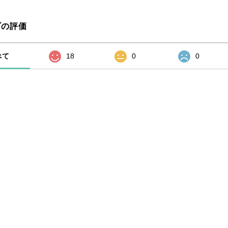
プの評価
べて
18
0
0