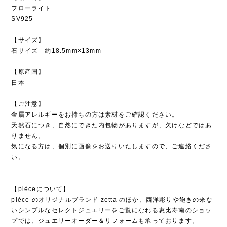
フローライト
SV925
【サイズ】
石サイズ 約18.5mm×13mm
【原産国】
日本
【ご注意】
金属アレルギーをお持ちの方は素材をご確認ください。
天然石につき、自然にできた内包物がありますが、欠けなどではあ
りません。
気になる方は、個別に画像をお送りいたしますので、ご連絡くださ
い。
【pièceについて】
pièce のオリジナルブランド zetta のほか、西洋彫りや飽きの来な
いシンプルなセレクトジュエリーをご覧になれる恵比寿南のショッ
プでは、ジュエリーオーダー＆リフォームも承っております。